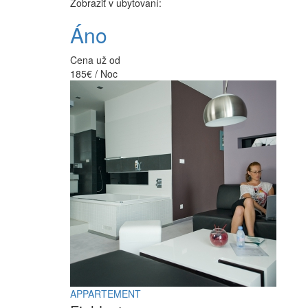
Zobraziť v ubytovaní:
Áno
Cena už od
185€ / Noc
APPARTEMENT