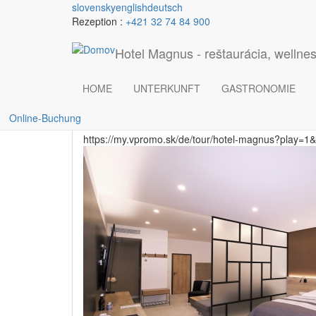
Skočiť na hlavný obsah
slovensky
english
deutsch
Rezeption :
+421 32 74 84 900
King suita
Hotel Magnus - reštaurácia, wellnes
HOME
UNTERKUNFT
GASTRONOMIE
rightdetail
Online-Buchung
https://my.vpromo.sk/de/tour/hotel-magnus?play=1