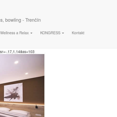
s, bowling - Trenčín
Wellness a Relax
KONGRESS
Kontakt
&sr=-.17,1.14&ss=103