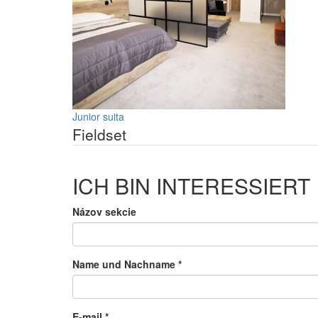
Junior suita
Fieldset
ICH BIN INTERESSIERT
Názov sekcie
Name und Nachname
*
E-mail
*