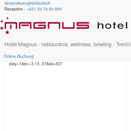
Skočiť na hlavný obsah
slovensky
english
deutsch
Rezeption :
+421 32 74 84 900
Gallery cafe
rightdetail
Hotel Magnus - reštaurácia, wellness, bowling - Trenčí
Online-Buchung
https://my.vpromo.sk/de/tour/hotel-magnus?
play=1&sr=-3.13,.37&ss=527